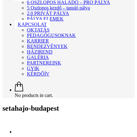
6 OSZLOPOS HALADÓ – PRO PÁLYA
5 Oszlopos kezdő – tanuló pálya
2.0 PRIVÁT PÁLYA
PÁLYA ELEMEK
KAPCSOLAT
OKTATÁS
PEDAGÓGUSOKNAK
KARRIER
RENDEZVÉNYEK
HÁZIREND
GALÉRIA
PARTNEREINK
GYIK
KÉRDŐÍV
No products in cart.
setahajo-budapest