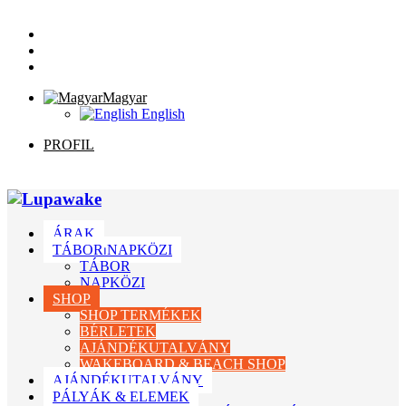
Magyar
English
PROFIL
ÁRAK
TÁBOR⏐NAPKÖZI
TÁBOR
NAPKÖZI
SHOP
SHOP TERMÉKEK
BÉRLETEK
AJÁNDÉKUTALVÁNY
WAKEBOARD & BEACH SHOP
AJÁNDÉKUTALVÁNY
PÁLYÁK & ELEMEK