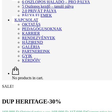
6 OSZLOPOS HALADÓ – PRO PÁLYA
5 Oszlopos kezdő – tanuló pálya
2.0 PRIVÁT PÁLYA
PÁLYA ELEMEK
KAPCSOLAT
OKTATÁS
PEDAGÓGUSOKNAK
KARRIER
RENDEZVÉNYEK
HÁZIREND
GALÉRIA
PARTNEREINK
GYIK
KÉRDŐÍV
No products in cart.
SALE!
DUP HERITAGE-30%