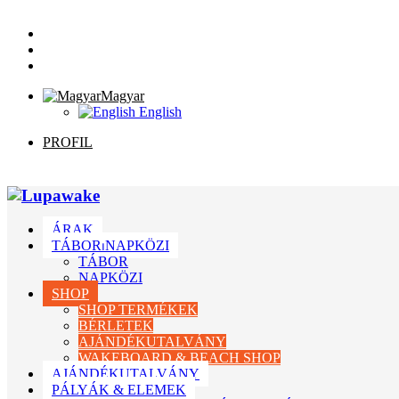
Magyar
English
PROFIL
ÁRAK
TÁBOR⏐NAPKÖZI
TÁBOR
NAPKÖZI
SHOP
SHOP TERMÉKEK
BÉRLETEK
AJÁNDÉKUTALVÁNY
WAKEBOARD & BEACH SHOP
AJÁNDÉKUTALVÁNY
PÁLYÁK & ELEMEK