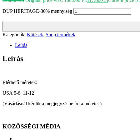
168.000
Ft
Original price was: 168.000 Ft.
117.600
Ft
Current price is
DUP HERITAGE-30% mennyiség
Kategóriák:
Kötések
,
Shop termékek
Leírás
Leírás
Elérhető méretek:
USA 5-6, 11-12
(Vásárlásnál kérjük a megjegyzésbe írd a méretet.)
KÖZÖSSÉGI MÉDIA