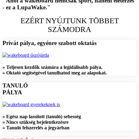
"Ahol a wakeboard nemcsak sport, hanem életérzés
- ez a LupaWake."
EZÉRT NYÚJTUNK TÖBBET
SZÁMODRA
Privát pálya, egyénre szabott oktatás
» Teljesen kezdők számára a legidálisabb pálya.
» Oktató segítségével tanulhatod meg az alapokat.
TANULÓ
PÁLYA
» Egész nap lassított (tanuló) sebesség
» Nincs szükség bejelentkezésre
» Tanuló felszerelés a jegyárban