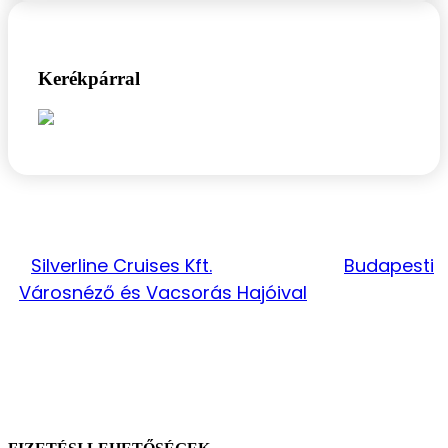
Kerékpárral
KIEMELT PARTNERÜNK
A
Silverline Cruises Kft.
célja az, hogy
Budapesti
Városnéző és Vacsorás Hajóival
felejthetetlen
élményeket nyújtson.