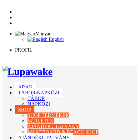
Magyar
English
PROFIL
ÁRAK
TÁBOR⏐NAPKÖZI
TÁBOR
NAPKÖZI
SHOP
SHOP TERMÉKEK
BÉRLETEK
AJÁNDÉKUTALVÁNY
WAKEBOARD & BEACH SHOP
AJÁNDÉKUTALVÁNY