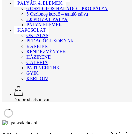
PÁLYÁK & ELEMEK
6 OSZLOPOS HALADÓ – PRO PÁLYA
5 Oszlopos kezdő – tanuló pálya
2.0 PRIVÁT PÁLYA
PÁLYA ELEMEK
KAPCSOLAT
OKTATÁS
PEDAGÓGUSOKNAK
KARRIER
RENDEZVÉNYEK
HÁZIREND
GALÉRIA
PARTNEREINK
GYIK
KÉRDŐÍV
No products in cart.