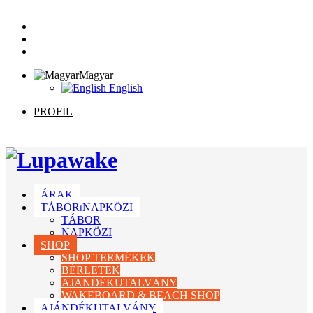
Magyar
English
PROFIL
ÁRAK
TÁBOR⏐NAPKÖZI
TÁBOR
NAPKÖZI
SHOP
SHOP TERMÉKEK
BÉRLETEK
AJÁNDÉKUTALVÁNY
WAKEBOARD & BEACH SHOP
AJÁNDÉKUTALVÁNY