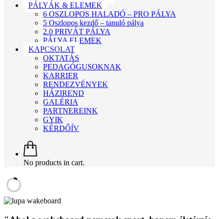
PÁLYÁK & ELEMEK
6 OSZLOPOS HALADÓ – PRO PÁLYA
5 Oszlopos kezdő – tanuló pálya
2.0 PRIVÁT PÁLYA
PÁLYA ELEMEK
KAPCSOLAT
OKTATÁS
PEDAGÓGUSOKNAK
KARRIER
RENDEZVÉNYEK
HÁZIREND
GALÉRIA
PARTNEREINK
GYIK
KÉRDŐÍV
No products in cart.