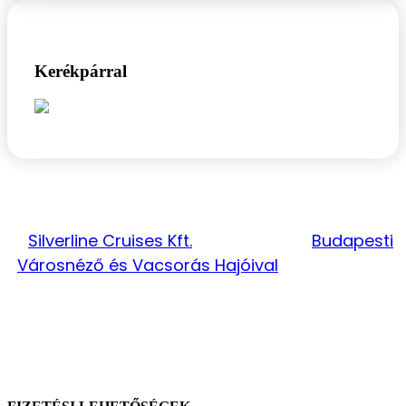
Kerékpárral
KIEMELT PARTNERÜNK
A
Silverline Cruises Kft.
célja az, hogy
Budapesti
Városnéző és Vacsorás Hajóival
felejthetetlen
élményeket nyújtson.