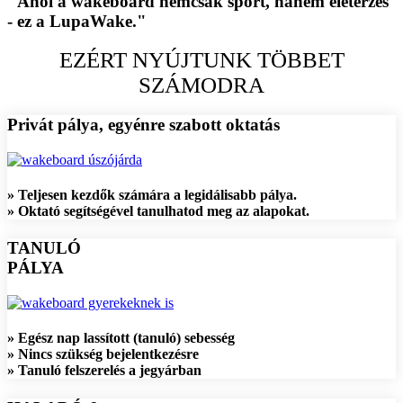
"Ahol a wakeboard nemcsak sport, hanem életérzés
- ez a LupaWake."
EZÉRT NYÚJTUNK TÖBBET
SZÁMODRA
Privát pálya, egyénre szabott oktatás
» Teljesen kezdők számára a legidálisabb pálya.
» Oktató segítségével tanulhatod meg az alapokat.
TANULÓ
PÁLYA
» Egész nap lassított (tanuló) sebesség
» Nincs szükség bejelentkezésre
» Tanuló felszerelés a jegyárban